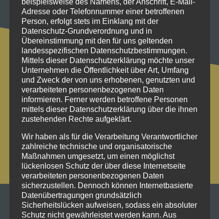
beispielsweise des Namens, der Anschrift, E-Mail-
Adresse oder Telefonnummer einer betroffenen
Person, erfolgt stets im Einklang mit der
Datenschutz-Grundverordnung und in
Übereinstimmung mit den für uns geltenden
landesspezifischen Datenschutzbestimmungen.
Mittels dieser Datenschutzerklärung möchte unser
Unternehmen die Öffentlichkeit über Art, Umfang
Bleiben wir in
und Zweck der von uns erhobenen, genutzten und
verarbeiteten personenbezogenen Daten
Kontakt
informieren. Ferner werden betroffene Personen
mittels dieser Datenschutzerklärung über die ihnen
Wärmedämmung
zustehenden Rechte aufgeklärt.
Malerarbeiten
Wir haben als für die Verarbeitung Verantwortlicher
zahlreiche technische und organisatorische
Betonsanierung
Maßnahmen umgesetzt, um einen möglichst
Werbetechnik
lückenlosen Schutz der über diese Internetseite
verarbeiteten personenbezogenen Daten
Kunstwerke
sicherzustellen. Dennoch können Internetbasierte
Datenübertragungen grundsätzlich
Sicherheitslücken aufweisen, sodass ein absoluter
Niederlassungen:
Schutz nicht gewährleistet werden kann. Aus